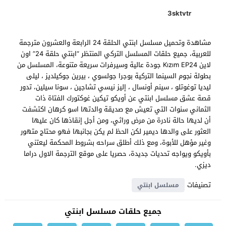
3sktvtr
مشاهدة وتحميل مسلسل ابنتي الحلقة 24 الرابعة والعشرون مترجمة
للعربية، جميع حلقات المسلسل التركي المنتظر “ابنتي حلقة 24” اون
لاين Kızım EP24 جودة عالية وسيرفرات سريعة متنوعة، المسلسل من
بطولة نجوم السينما التركية بوجرا جولسوي ، بيرين جوكيلديز ، ليلى
ليديا توغوتلو ، سينم أونسال ، إليز نيسي تشاجين ، سونا سيلين، تدور
قصة عشق مسلسل ابنتي عن أويكو تيكين غوكتورك الفتاة ذات
الثماني سنوات التي تعيش مع صديقة والدتها اسو كرهان اكتشفت
أن لديها حالة نادرة من مرض وراثي، ومن أجل إنقاذها كان عليها
العثور على والدها ديمير لكن الحظ لم يكن بجانبها فهو محتاج متهور
وغير مؤهل للأبوة، ومع ذلك أطلق سراحه بشروط المحكمة ليعتني
بأويكو ويواجه تحديات جديدة، حصريا على موقع الترجمة الاول دراما
ديزي.
تصنيفات
مسلسل ابنتي
جميع حلقات مسلسل ابنتي