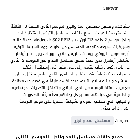
3sktvtr
مشاهدة وتحميل مسلسل المد والجزر الموسم الثاني الحلقة 13 الثالثة
عشر مترجمة للعربية، جميع حلقات المسلسل التركي المنتظر “المد
والجزر موسم 2 حلقة 13” اون لاين Medcezir S02 EP13 جودة عالية
وسيرفرات سريعة متنوعة، المسلسل من بطولة نجوم السينما التركية
أوزغه غورل ، ايبوكي بوسات ، باريش فلاي ، بوراك دينيز ، تانر أولماز ،
تشاغلار أرطغرل تدور قصة عشق مسلسل المد والجزر الموسم 2 الثاني
عن يامان كوبار، شاب ينتمي إلى حي فقير في إسطنبول، تتغير
مسارات حياته تماماً عندما يقابل المحامي الناجح سليم وينتقل يامان
للعيش مع عائلة سليم الثرية، ويجد نفسه غارقاً في قصة حب معقدة
مع ميرا، الفتاة الجميلة من الحي الراقي وتتداخل التحديات الاجتماعية
والطبقية في حياتهم، مما يجعل رحلتهم معاً مليئة بالصعوبات
والتجارب التي تتطلب القوة والشجاعة، حصريا على موقع الترجمة
الاول دراما ديزي.
تصنيفات
مسلسل المد والجزر
جميع حلقات مسلسل المد والجزر الموسم الثاني