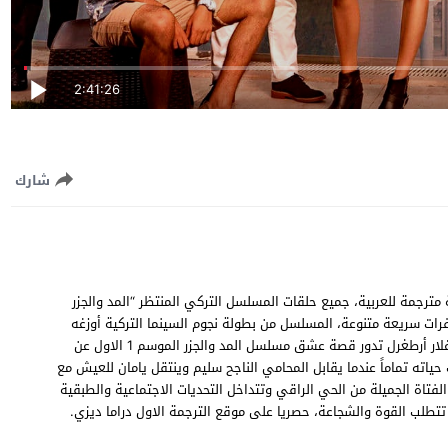
2:41:26
شارك
يل مسلسل المد والجزر الموسم الاول الحلقة 2 الثانية مترجمة للعربية، جميع حلقات المسلسل التركي المنتظر “المد والجزر
Medcezir S01 EP جودة عالية وسيرفرات سريعة متنوعة، المسلسل من بطولة نجوم السينما التركية أوزغه
غورل ، ايبوكي بوسات ، باريش فلاي ، بوراك دينيز ، تانر أولماز ، تشاغلار أرطغرل تدور قصة عشق مسلسل المد والجزر الموسم 1 الاول عن
اته تماماً عندما يقابل المحامي الناجح سليم وينتقل يامان للعيش مع
لفتاة الجميلة من الحي الراقي وتتداخل التحديات الاجتماعية والطبقية
تتطلب القوة والشجاعة، حصريا على موقع الترجمة الاول دراما ديزي.