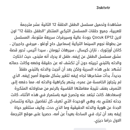
3sktvtr
مشاهدة وتحميل مسلسل الطفل الحلقة 12 الثانية عشر مترجمة
للعربية، جميع حلقات المسلسل التركي المنتظر “الطفل حلقة 12” اون
لاين Çocuk EP12 جودة عالية وسيرفرات سريعة متنوعة، المسلسل
من بطولة نجوم السينما التركية إسماعيل حاج أوغلو ، ميرفي جاجيران ،
كانان أوزتورك ، نازان كيسال ، سيرهات تيومان ، سيدا أتيس، تدور قصة
عشق مسلسل الطفل عن إيفه، طفل لا يدرك أنه متبنى، حيث اختارت
والدته بالتبني تربيته دون أن تكشف له عن حقيقة وضعه وكانت حماته
تشهد على هذه السرية ولكن بعد أن أنجبت والدته بالتبني طفلاً
جديداً، بدأت مشاعرها تجاه إيفه تتغير بشكل ملحوظ أصبح إيفه، الذي
لم يتجاوز الخامسة من عمره، يشعر بكراهية والدته له، مما دفعه إلى
التصرف بعنف نتيجة معاملتها القاسية بالرغم من محاولاته المتكررة
لإسعادها، كانت تبتعد عنه وتصرخ فيه باستمرار في هذه الأثناء، كانت
جدته تعتني به، وهي الوحيدة التي تعرف كل تفاصيل حياته وتتساءل
الجدة عن هوية والدته الحقيقية وما الذي حدث، وكيف ستتغير حياة
إيفه بعد أن ترك في الساحة بعيداً عن أمه، حصريا على موقع الترجمة
الاول دراما ديزي.