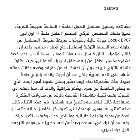
3sktvtr
مشاهدة وتحميل مسلسل الطفل الحلقة 7 السابعة مترجمة للعربية،
جميع حلقات المسلسل التركي المنتظر “الطفل حلقة 7” اون لاين
Çocuk EP07 جودة عالية وسيرفرات سريعة متنوعة، المسلسل من
بطولة نجوم السينما التركية إسماعيل حاج أوغلو ، ميرفي جاجيران ،
كانان أوزتورك ، نازان كيسال ، سيرهات تيومان ، سيدا أتيس، تدور قصة
عشق مسلسل الطفل عن إيفه، طفل لا يدرك أنه متبنى، حيث اختارت
والدته بالتبني تربيته دون أن تكشف له عن حقيقة وضعه وكانت حماته
تشهد على هذه السرية ولكن بعد أن أنجبت والدته بالتبني طفلاً
جديداً، بدأت مشاعرها تجاه إيفه تتغير بشكل ملحوظ أصبح إيفه، الذي
لم يتجاوز الخامسة من عمره، يشعر بكراهية والدته له، مما دفعه إلى
التصرف بعنف نتيجة معاملتها القاسية بالرغم من محاولاته المتكررة
لإسعادها، كانت تبتعد عنه وتصرخ فيه باستمرار في هذه الأثناء، كانت
جدته تعتني به، وهي الوحيدة التي تعرف كل تفاصيل حياته وتتساءل
الجدة عن هوية والدته الحقيقية وما الذي حدث، وكيف ستتغير حياة
إيفه بعد أن ترك في الساحة بعيداً عن أمه، حصريا على موقع الترجمة
الاول دراما ديزي.