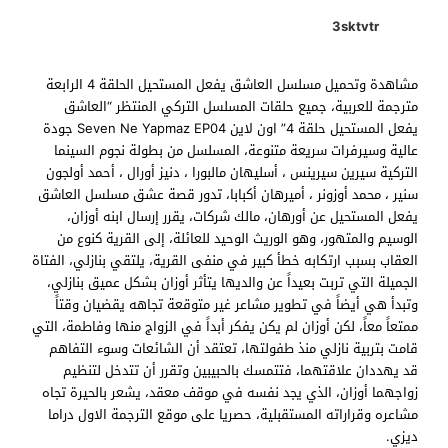
3sktvtr
مشاهدة وتحميل مسلسل العاشق يفعل المستحيل الحلقة 4 الرابعة
مترجمة للعربية، جميع حلقات المسلسل التركي المنتظر “العاشق
يفعل المستحيل حلقة 4” اون لاين Seven Ne Yapmaz EP04 جودة
عالية وسيرفرات سريعة متنوعة، المسلسل من بطولة نجوم السينما
التركية سيرين سيرينس ، أسليهان مالبورا ، دنيز أورال ، أحمد أولجون
سنير ، محمد أوزونر ، أميرهان أكبابا، تدور قصة عشق مسلسل العاشق
يفعل المستحيل عن أورهان، مالك شركات، يقرر إرسال ابنه أوزان،
الوسيم والمتهور، وهو الوريث الوحيد للعائلة، إلى القرية كنوع من
العقاب بسبب ارتكابه خطأ كبير في منفى القرية، يلتقي بنازلي، الفتاة
الجميلة التي تربت بعيداً عن والديها يتأثر أوزان بشكل عميق بنازلي،
وتبدأ هي أيضاً في تطوير مشاعر غير متوقعة تجاهه يقضيان وقتاً
ممتعاً معاً، لكن أوزان لم يكن يفكر أبداً في الزواج منها وفاطمة، التي
قامت بتربية نازلي منذ طفولتها، تعتقد أن الشائعات وسوء التفاهم
قد يهددان علاقتهما، فتتمسك بالحبيبين وتقرر أن تتدخل لتنظيم
زواجهما أوزان، الذي يجد نفسه في موقف معقد، يشعر بالحيرة تجاه
مشاعره وقراراته المستقبلية، حصريا على موقع الترجمة الاول دراما
ديزي.