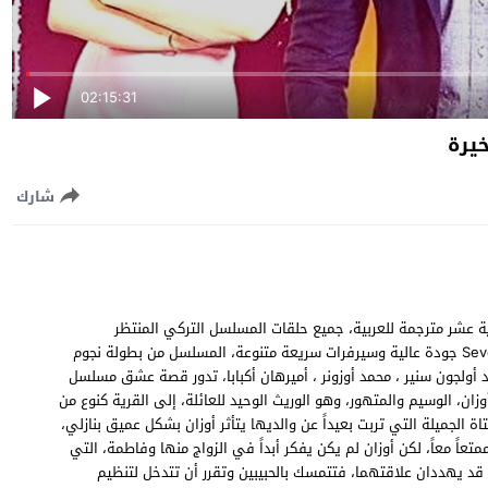
02:15:31
شارك
يل مسلسل العاشق يفعل المستحيل الحلقة 11 الحادية عشر مترجمة للعربية، جميع حلقات المسلسل التركي المنتظر
“العاشق يفعل المستحيل حلقة 11” اون لاين Seven Ne Yapmaz EP11 جودة عالية وسيرفرات سريعة متنوعة، المسلسل من بطولة نجوم
مد أولجون سنير ، محمد أوزونر ، أميرهان أكبابا، تدور قصة عشق مسلسل
ان، الوسيم والمتهور، وهو الوريث الوحيد للعائلة، إلى القرية كنوع من
ة الجميلة التي تربت بعيداً عن والديها يتأثر أوزان بشكل عميق بنازلي،
عاً معاً، لكن أوزان لم يكن يفكر أبداً في الزواج منها وفاطمة، التي
 قد يهددان علاقتهما، فتتمسك بالحبيبين وتقرر أن تتدخل لتنظيم