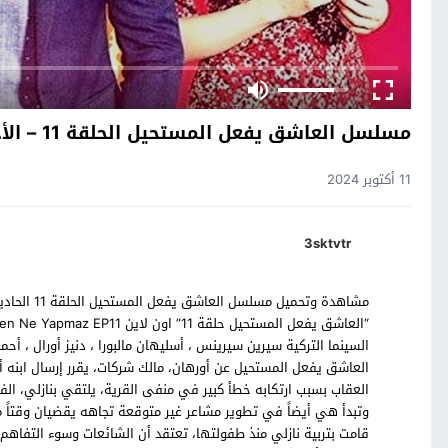
مسلسل العاشق يفعل المستحيل الحلقة 11 – الأخيرة
11 أكتوبر 2024
3sktvtr
مشاهدة وتحم
السينما التركية سيرين سيرينس ، أسليهان مالبورا ، دنيز أورال ، أح
العاشق يفعل المستحيل عن أورهان، مالك شركات، يقرر إرسال ابنه أوز
العقاب بسبب ارتكابه خطأ كبير في منفى القرية، يلتقي بنازلي، الفتا
وتبدأ هي أيضاً في تطوير مشاعر غير متوقعة تجاهه يقضيان وقتاً ممت
قامت بتربية نازلي منذ طفولتها، تعتقد أن الشائعات وسوء التفاهم