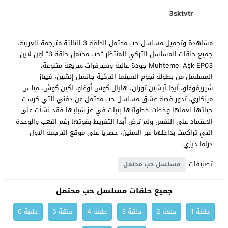
3sktvtr
مشاهدة وتحميل مسلسل حب محتمل الحلقة 3 الثالثة مترجمة للعربية،
جميع حلقات المسلسل التركي المنتظر “حب محتمل حلقة 3” اون لاين
Muhtemel Aşk EP03 جودة عالية وسيرفرات سريعة متنوعة،
المسلسل من بطولة نجوم السينما التركية جانسل إلشين، فيياز
شيريفوغلو، آيجا آيشين توران، هايال كوس أوغلو، إكين كوش، ميلس
مينكاري، تدور قصة عشق مسلسل حب محتمل عن دفني التي كرست
حياتها لعملها وخطت خطواتها بثبات في عز شبابها فقد نشأت على
الاعتماد على النفس ولم ترض أبدا التفريط بقوتها رغم التعب والوحدة
التي تراكمت بداخلها عبر السنين، حصريا على موقع الترجمة الاول
دراما ديزي.
تصنيفات
مسلسل حب محتمل
جميع حلقات مسلسل حب محتمل
حلقة 1
حلقة 2
حلقة 3
حلقة 4
حلقة 5
حلقة 6