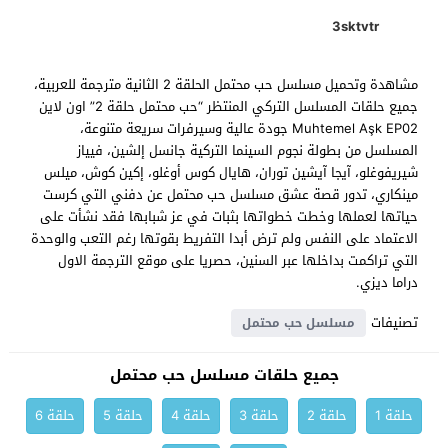
3sktvtr
مشاهدة وتحميل مسلسل حب محتمل الحلقة 2 الثانية مترجمة للعربية،
جميع حلقات المسلسل التركي المنتظر “حب محتمل حلقة 2” اون لاين
Muhtemel Aşk EP02 جودة عالية وسيرفرات سريعة متنوعة،
المسلسل من بطولة نجوم السينما التركية جانسل إلشين، فيياز
شيريفوغلو، آيجا آيشين توران، هايال كوس أوغلو، إكين كوش، ميلس
مينكاري، تدور قصة عشق مسلسل حب محتمل عن دفني التي كرست
حياتها لعملها وخطت خطواتها بثبات في عز شبابها فقد نشأت على
الاعتماد على النفس ولم ترض أبدا التفريط بقوتها رغم التعب والوحدة
التي تراكمت بداخلها عبر السنين، حصريا على موقع الترجمة الاول
دراما ديزي.
تصنيفات
مسلسل حب محتمل
جميع حلقات مسلسل حب محتمل
حلقة 1
حلقة 2
حلقة 3
حلقة 4
حلقة 5
حلقة 6