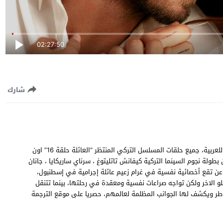
02:27:50
شارك
مشاهدة وتحميل مسلسل العائلة الحلقة 16 السادسة عشر مترجمة للعربية، جميع حلقات المسلسل التركي المنتظر “العائلة حلقة 16” اون
سل من بطولة نجوم السينما التركية كيفانش تاتليتوغ ، سرناي ساريكايا ، جانان
 عن تقع أخصائية نفسية في غرام زعيم عائلة إجرامية في إسطنبول،
تلو الاخر ولكن تواجه صراعات نفسية ومعقدة في رحلتها، بينما تتنقل
طر ويكشف لها الجوانب المظلمة لعالمهم، حصريا على موقع الترجمة