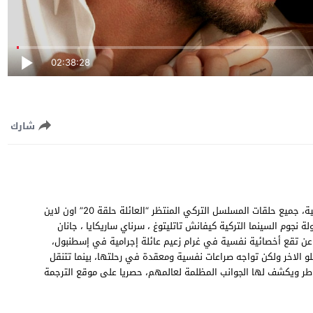
02:38:28
شارك
مشاهدة وتحميل مسلسل العائلة الحلقة 20 العشرون مترجمة للعربية، جميع حلقات المسلسل التركي المنتظر “العائلة حلقة 20” اون لاين
طولة نجوم السينما التركية كيفانش تاتليتوغ ، سرناي ساريكايا ، جانان
 عن تقع أخصائية نفسية في غرام زعيم عائلة إجرامية في إسطنبول،
تلو الاخر ولكن تواجه صراعات نفسية ومعقدة في رحلتها، بينما تتنقل
طر ويكشف لها الجوانب المظلمة لعالمهم، حصريا على موقع الترجمة