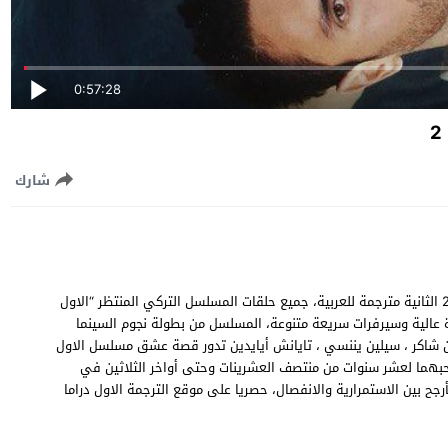
0:57:28
شارك
مشاهدة وتحميل مسلسل الاول والاخير انت الموسم الثاني الحلقة 2 الثانية مترجمة للعربية، جميع حلقات المسلسل التركي المنتظر “الاول
نت موسم 2 حلقة 2” اون لاين İlk ve Son S02 EP02 جودة عالية وسيرفرات سريعة متنوعة، المسلسل من بطولة نجوم السينما
ان شاكر ، سيلين يننسي ، تايانش أيايدين تدور قصة عشق مسلسل الاول
 استمرت فترت حبهما لعشر سنوات من منتصف العشرينات وحتى أواخر الثلاثين في
ح بين الاستمرارية والانفصال، حصريا على موقع الترجمة الاول دراما