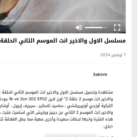
مسلسل الاول والاخير انت الموسم الثاني الحلقة 2
7 نوفمبر 2024
3sktvtr
والاخير ا
التركية أوزجي أوزبيرينتشي ، ساسيد تاسانير ، سيريف إيرول ، أوش
والاخير انت الموسم 2 الثاني عن دينيز وباريش التي
هذه الفترة واجها لحظات سعيدة وأخرى صعبة مما جعل العلاقة تتأرج
ديزي.