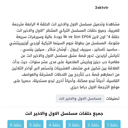
3sktvtr
مشاهدة وتحميل مسلسل الاول والاخير انت الحلقة 4 الرابعة مترجمة
للعربية، جميع حلقات المسلسل التركي المنتظر “الاول والاخير انت
حلقة 4” اون لاين İlk ve Son EP04 جودة عالية وسيرفرات سريعة
متنوعة، المسلسل من بطولة نجوم السينما التركية أوزجي أوزبيرينتشي
، ساسيد تاسانير ، سيريف إيرول ، أوشان شاكر ، سيلين يننسي ،
تايانش أيايدين، تدور قصة عشق مسلسل الاول والاخير انت عن
مغامرة حب دينيز وباريش الملحمية على مدى عشر سنوات، حيث بدأت
العلاقة بين شابين في منتصف العشرينات وتستمر الى أواخر الثلاثين
من اعمارهم قصة حب تتأرجح بين اللحظات المشرقة والعواصف
القاسية، أحياناً تبدو ممكنة، وأحياناً أخرى تبدو مستحيلة، حصريا على
موقع الترجمة الاول دراما ديزي.
تصنيفات
مسلسل الاول والاخير انت
جميع حلقات مسلسل الاول والاخير انت
حلقة 1
حلقة 2
حلقة 3
حلقة 4
حلقة 5
حلقة 6