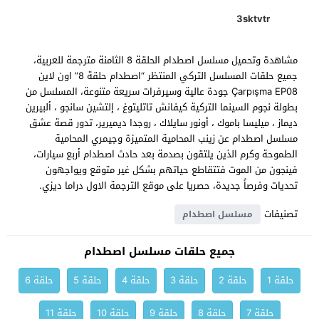
3sktvtr
مشاهدة وتحميل مسلسل اصطدام الحلقة 8 الثامنة مترجمة للعربية،
جميع حلقات المسلسل التركي المنتظر “اصطدام حلقة 8” اون لاين
Çarpışma EP08 جودة عالية وسيرفرات سريعة متنوعة، المسلسل من
بطولة نجوم السينما التركية كيفانش تاتليتوغ ، إلتشين سانجو ، ألبيرين
ديماز ، ميليسا باموك ، أونور سايلاك ، روجدا ديميرير، تدور قصة عشق
مسلسل اصطدام عن زينب المحامية المتميزة وجيمري المحامية
الطموحة وكرم الذين يلتقون بصدمة بعد حادث اصطدام أربع سيارات،
فينجون من الموت فتتقاطع حياتهم بشكل غير متوقع ويواجهون
تحديات وفرصاً جديدة، حصريا على موقع الترجمة الاول دراما ديزي.
تصنيفات
مسلسل اصطدام
جميع حلقات مسلسل اصطدام
حلقة 1
حلقة 2
حلقة 3
حلقة 4
حلقة 5
حلقة 6
حلقة 7
حلقة 8
حلقة 9
حلقة 10
حلقة 11