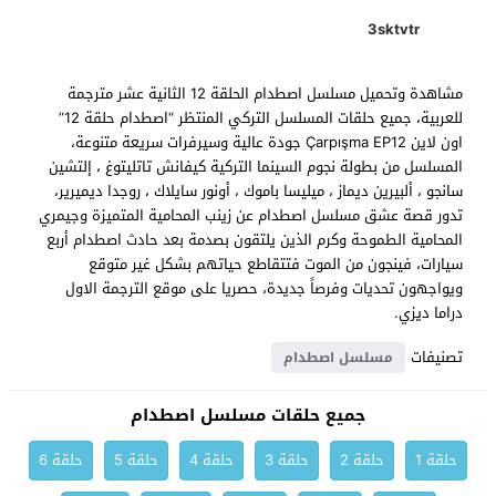
3sktvtr
مشاهدة وتحميل مسلسل اصطدام الحلقة 12 الثانية عشر مترجمة
للعربية، جميع حلقات المسلسل التركي المنتظر “اصطدام حلقة 12”
اون لاين Çarpışma EP12 جودة عالية وسيرفرات سريعة متنوعة،
المسلسل من بطولة نجوم السينما التركية كيفانش تاتليتوغ ، إلتشين
سانجو ، ألبيرين ديماز ، ميليسا باموك ، أونور سايلاك ، روجدا ديميرير،
تدور قصة عشق مسلسل اصطدام عن زينب المحامية المتميزة وجيمري
المحامية الطموحة وكرم الذين يلتقون بصدمة بعد حادث اصطدام أربع
سيارات، فينجون من الموت فتتقاطع حياتهم بشكل غير متوقع
ويواجهون تحديات وفرصاً جديدة، حصريا على موقع الترجمة الاول
دراما ديزي.
تصنيفات
مسلسل اصطدام
جميع حلقات مسلسل اصطدام
حلقة 1
حلقة 2
حلقة 3
حلقة 4
حلقة 5
حلقة 6