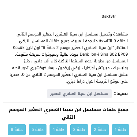
3sktvtr
مشاهدة وتحميل مسلسل ابن سينا العبقري الصغير الموسم الثاني
الحلقة 9 التاسعة مترجمة للعربية، جميع حلقات المسلسل التركي
المنتظر “ابن سينا العبقري الصغير موسم 2 حلقة 9” اون لاين Küçük
Dahi: İbn-i Sina S02 EP09 جودة عالية وسيرفرات سريعة متنوعة،
المسلسل من بطولة نجوم السينما التركية كان ألب دايي ، دنيز
بوليسيك ، ميريتش أوزكايا ، إيفي إيكمين ، بهار كوكشيري تدور قصة
عشق مسلسل ابن سينا العبقري الصغير الموسم 2 الثاني عن 0، حصريا
على موقع الترجمة الاول دراما ديزي.
تصنيفات
مسلسل ابن سينا العبقري الصغير
جميع حلقات مسلسل ابن سينا العبقري الصغير الموسم
الثاني
حلقة 1
حلقة 2
حلقة 3
حلقة 4
حلقة 5
حلقة 6