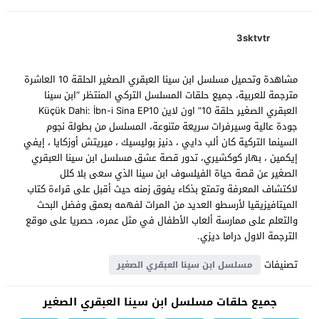
3sktvtr
مشاهدة وتحميل مسلسل ابن سينا العبقري الصغير الحلقة 10 العاشرة
مترجمة للعربية، جميع حلقات المسلسل التركي المنتظر “ابن سينا
العبقري الصغير حلقة 10” اون لاين Küçük Dahi: İbn-i Sina EP10
جودة عالية وسيرفرات سريعة متنوعة، المسلسل من بطولة نجوم
السينما التركية كان ألب دايي ، دنيز بوليسيك ، ميريتش أوزكايا ، إيفي
إيكمين ، بهار كوكشيري، تدور قصة عشق مسلسل ابن سينا العبقري
الصغير عن قصة حياة الفيلسوف ابن سينا الذي سعى بلا كلل
لاكتشاف المعرفة وتمتع بذكاء يفوق زمنه حيث أقبل على قراءة كتاب
الميتافيزيقيا لأرسطو العديد من المرات لفهمه بعمق وفضل البحث
والتعلم على ممارسة ألعاب الأطفال في مثل عمره، حصريا على موقع
الترجمة الاول دراما ديزي.
تصنيفات
مسلسل ابن سينا العبقري الصغير
جميع حلقات مسلسل ابن سينا العبقري الصغير