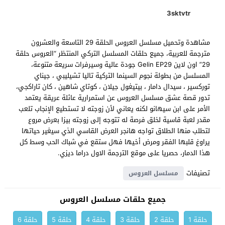
3sktvtr
مشاهدة وتحميل مسلسل العروس الحلقة 29 التاسعة والعشرون
مترجمة للعربية، جميع حلقات المسلسل التركي المنتظر “العروس حلقة
29” اون لاين Gelin EP29 جودة عالية وسيرفرات سريعة متنوعة،
المسلسل من بطولة نجوم السينما التركية تاليا تشيليبي ، جيناي
توركسير ، سيدال دامار ، بيتيغول جيلان ، كوتاي شاهين ، كان تاراكجي،
تدور قصة عشق مسلسل العروس عن استمرارية عائلة عريقة يعتمد
الأمر على ابن سيهانو لكنه يعاني لأن زوجته لا تستطيع الإنجاب تلعب
مقدر لعبة قاسية لخلق فرصة له تتوجه إلى زوجته بيزا بعرض مروع
لتطلب منها الطلاق تواجه هانجر العرض القاسي الذي سيغير حياتها
يراوغ قلبها الفقر ومرض أخيها فهل ستقع في شباك الحب وسط كل
هذا الدمار، حصريا على موقع الترجمة الاول دراما ديزي.
تصنيفات
مسلسل العروس
جميع حلقات مسلسل العروس
حلقة 1
حلقة 2
حلقة 3
حلقة 4
حلقة 5
حلقة 6