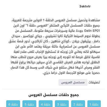
3sktvtr
مشاهدة وتحميل مسلسل العروس الحلقة 1 الاولى مترجمة للعربية،
جميع حلقات المسلسل التركي المنتظر “العروس حلقة 1” اون لاين
Gelin EP01 جودة عالية وسيرفرات سريعة متنوعة، المسلسل من
بطولة نجوم السينما التركية تاليا تشيليبي ، جيناي توركسير ، سيدال
دامار ، بيتيغول جيلان ، كوتاي شاهين ، كان تاراكجي، تدور قصة عشق
مسلسل العروس عن استمرارية عائلة عريقة يعتمد الأمر على ابن
سيهانو لكنه يعاني لأن زوجته لا تستطيع الإنجاب تلعب مقدر لعبة
قاسية لخلق فرصة له تتوجه إلى زوجته بيزا بعرض مروع لتطلب منها
الطلاق تواجه هانجر العرض القاسي الذي سيغير حياتها يراوغ قلبها
الفقر ومرض أخيها فهل ستقع في شباك الحب وسط كل هذا الدمار،
حصريا على موقع الترجمة الاول دراما ديزي.
تصنيفات
مسلسل العروس
جميع حلقات مسلسل العروس
حلقة 1
حلقة 2
حلقة 3
حلقة 4
حلقة 5
حلقة 6