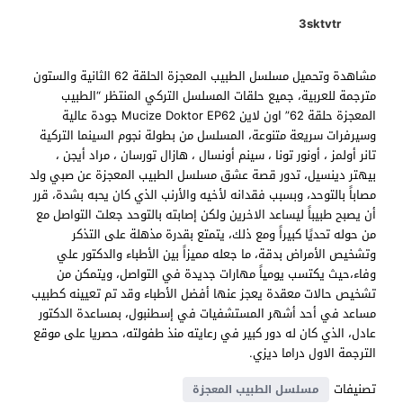
3sktvtr
مشاهدة وتحميل مسلسل الطبيب المعجزة الحلقة 62 الثانية والستون
مترجمة للعربية، جميع حلقات المسلسل التركي المنتظر “الطبيب
المعجزة حلقة 62” اون لاين Mucize Doktor EP62 جودة عالية
وسيرفرات سريعة متنوعة، المسلسل من بطولة نجوم السينما التركية
تانر أولمز ، أونور تونا ، سينم أونسال ، هازال تورسان ، مراد أيجن ،
بيهتر دينسيل، تدور قصة عشق مسلسل الطبيب المعجزة عن صبي ولد
مصاباً بالتوحد، وبسبب فقدانه لأخيه والأرنب الذي كان يحبه بشدة، قرر
أن يصبح طبيباً ليساعد الاخرين ولكن إصابته بالتوحد جعلت التواصل مع
من حوله تحديًا كبيراً ومع ذلك، يتمتع بقدرة مذهلة على التذكر
وتشخيص الأمراض بدقة، ما جعله مميزاً بين الأطباء والدكتور علي
وفاء،حيث يكتسب يومياً مهارات جديدة في التواصل، ويتمكن من
تشخيص حالات معقدة يعجز عنها أفضل الأطباء وقد تم تعيينه كطبيب
مساعد في أحد أشهر المستشفيات في إسطنبول، بمساعدة الدكتور
عادل، الذي كان له دور كبير في رعايته منذ طفولته، حصريا على موقع
الترجمة الاول دراما ديزي.
تصنيفات
مسلسل الطبيب المعجزة