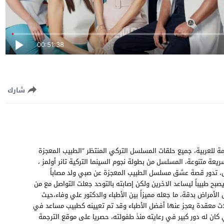
00:51:38
شارك
لطبيب المعجزة الحلقة 30 الثلاثون مترجمة للعربية، جميع حلقات المسلسل التركي المنتظر “الطبيب المعجزة
Muci جودة عالية وسيرفرات سريعة متنوعة، المسلسل من بطولة نجوم السينما التركية تانر أولمز ،
نسيل، تدور قصة عشق مسلسل الطبيب المعجزة عن صبي ولد مصاباً
صبح طبيباً ليساعد الاخرين ولكن إصابته بالتوحد جعلت التواصل مع من
الأمراض بدقة، ما جعله مميزاً بين الأطباء والدكتور علي وفاء،حيث
ت معقدة يعجز عنها أفضل الأطباء وقد تم تعيينه كطبيب مساعد في
ان له دور كبير في رعايته منذ طفولته، حصريا على موقع الترجمة