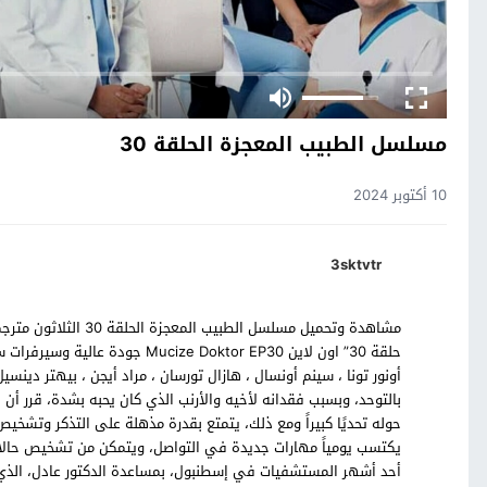
مسلسل الطبيب المعجزة الحلقة 30
10 أكتوبر 2024
3sktvtr
مشاهدة وتحميل مسلسل ا
حلقة 30” اون لاين ze Doktor EP30
أونور تونا ، سينم أونسال ، هازال تورسان ، مراد أيجن ، بيهتر دي
بالتوحد، وبسبب فقدانه لأخيه والأرنب الذي كان يحبه بشدة، قرر أن ي
حوله تحديًا كبيراً ومع ذلك، يتمتع بقدرة مذهلة على التذكر وتشخيص 
يكتسب يومياً مهارات جديدة في التواصل، ويتمكن من تشخيص حالا
أحد أشهر المستشفيات في إسطنبول، بمساعدة الدكتور عادل، الذي ك