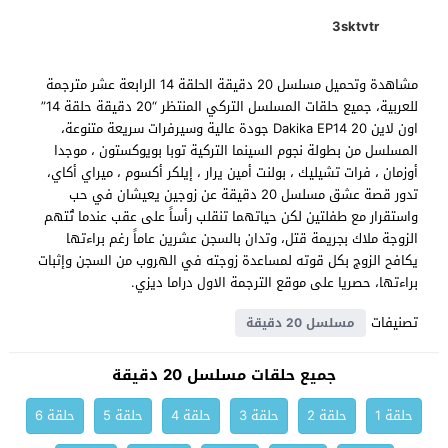
3sktvtr
مشاهدة وتحميل مسلسل 20 دقيقة الحلقة 14 الرابعة عشر مترجمة
للعربية، جميع حلقات المسلسل التركي المنتظر “20 دقيقة حلقة 14”
اون لاين 20 Dakika EP14 جودة عالية وسيرفرات سريعة متنوعة،
المسلسل من بطولة نجوم السينما التركية توبا بويوكستون ، موجدا
أوزمان ، فرات تشيليك ، بولنت أمين يرار ، إيلكر أكسوم ، ميراي أكاي،
تدور قصة عشق مسلسل 20 دقيقة عن زوجين يعيشان في حب
واستقرار مع طفلتين لكن حياتهما تنقلب رأساً على عقب عندما تُتهم
الزوجة ملاك بجريمة قتل، وتدان بالسجن عشرين عاماً رغم براءتها
يكافح الزوج بكل قوته لمساعدة زوجته في الهروب من السجن وإثبات
براءتها، حصريا على موقع الترجمة الاول دراما ديزي.
تصنيفات
مسلسل 20 دقيقة
جميع حلقات مسلسل 20 دقيقة
حلقة 1
حلقة 2
حلقة 3
حلقة 4
حلقة 5
حلقة 6