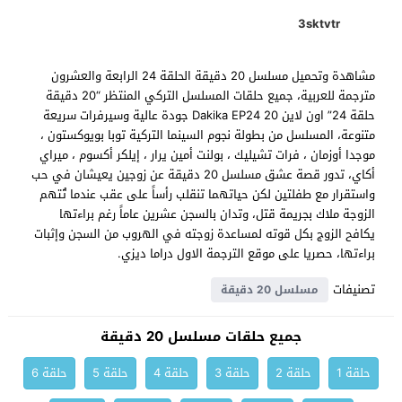
3sktvtr
مشاهدة وتحميل مسلسل 20 دقيقة الحلقة 24 الرابعة والعشرون
مترجمة للعربية، جميع حلقات المسلسل التركي المنتظر “20 دقيقة
حلقة 24” اون لاين 20 Dakika EP24 جودة عالية وسيرفرات سريعة
متنوعة، المسلسل من بطولة نجوم السينما التركية توبا بويوكستون ،
موجدا أوزمان ، فرات تشيليك ، بولنت أمين يرار ، إيلكر أكسوم ، ميراي
أكاي، تدور قصة عشق مسلسل 20 دقيقة عن زوجين يعيشان في حب
واستقرار مع طفلتين لكن حياتهما تنقلب رأساً على عقب عندما تُتهم
الزوجة ملاك بجريمة قتل، وتدان بالسجن عشرين عاماً رغم براءتها
يكافح الزوج بكل قوته لمساعدة زوجته في الهروب من السجن وإثبات
براءتها، حصريا على موقع الترجمة الاول دراما ديزي.
تصنيفات
مسلسل 20 دقيقة
جميع حلقات مسلسل 20 دقيقة
حلقة 1
حلقة 2
حلقة 3
حلقة 4
حلقة 5
حلقة 6