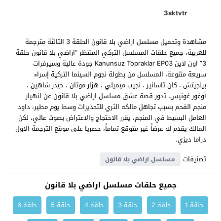
3sktvtr
مشاهدة وتحميل مسلسل اراضي بلا قانون الحلقة 3 الثالثة مترجمة
للعربية، جميع حلقات المسلسل التركي المنتظر “اراضي بلا قانون حلقة
3” اون لاين Kanunsuz Topraklar EP03 جودة عالية وسيرفرات
سريعة متنوعة، المسلسل من بطولة نجوم السينما التركية إسراء
بيلجيتش ، كان تاسانير ، نجيب ميميلي ، هزار موتان ، حيدر شاهين ،
أوغور غونيس، تدور قصة عشق مسلسل اراضي بلا قانون عن انهيار
منجم الفحم بسبب تجاهل مالكه الثري للتحذيرات وسط يوم مطير، داود
العامل البسيط في المنجم، يقرر الاحتجاج والاعتراض بصوت عالي، لكن
المالك يقدم له عرضاً غير متوقع تماماً، حصريا على موقع الترجمة الاول
دراما ديزي.
تصنيفات
مسلسل اراضي بلا قانون
جميع حلقات مسلسل اراضي بلا قانون
حلقة 1
حلقة 2
حلقة 3
حلقة 4
حلقة 5
حلقة 6