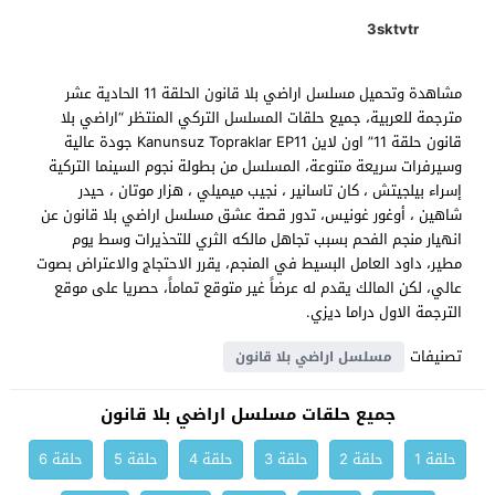
3sktvtr
مشاهدة وتحميل مسلسل اراضي بلا قانون الحلقة 11 الحادية عشر
مترجمة للعربية، جميع حلقات المسلسل التركي المنتظر “اراضي بلا
قانون حلقة 11” اون لاين Kanunsuz Topraklar EP11 جودة عالية
وسيرفرات سريعة متنوعة، المسلسل من بطولة نجوم السينما التركية
إسراء بيلجيتش ، كان تاسانير ، نجيب ميميلي ، هزار موتان ، حيدر
شاهين ، أوغور غونيس، تدور قصة عشق مسلسل اراضي بلا قانون عن
انهيار منجم الفحم بسبب تجاهل مالكه الثري للتحذيرات وسط يوم
مطير، داود العامل البسيط في المنجم، يقرر الاحتجاج والاعتراض بصوت
عالي، لكن المالك يقدم له عرضاً غير متوقع تماماً، حصريا على موقع
الترجمة الاول دراما ديزي.
تصنيفات
مسلسل اراضي بلا قانون
جميع حلقات مسلسل اراضي بلا قانون
حلقة 1
حلقة 2
حلقة 3
حلقة 4
حلقة 5
حلقة 6