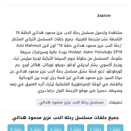
3sktvtr
مشاهدة وتحميل مسلسل رحلة الحب عزيز محمود هدائي الحلقة 19
التاسعة عشر مترجمة للعربية، جميع حلقات المسلسل التركي المنتظر
“رحلة الحب عزيز محمود هدائي حلقة 19” اون لاين Aziz Mahmud
Hüdayi: Aşkın Yolculuğu EP19 جودة عالية وسيرفرات سريعة
متنوعة، المسلسل من بطولة نجوم السينما التركية توجبا ميليس ترك،
روزجار أكسوي، يشار أيدينلي أوغلو، دويغو غوركان، هاكان أورج، جم
كورطوغلو، تدور قصة عشق مسلسل رحلة الحب عزيز محمود هدائي عن
حياة السيد عزيز محمود هدائي تبرز قصة رجل توحد بين الروحانية
والقضاء في أروقة الإمبراطورية العثمانية ليترك أثره العميق في زمنه
ومحيطه، حصريا على موقع الترجمة الاول دراما ديزي.
تصنيفات
مسلسل رحلة الحب عزيز محمود هدائي
جميع حلقات مسلسل رحلة الحب عزيز محمود هدائي
حلقة 1
حلقة 2
حلقة 3
حلقة 4
حلقة 5
حلقة 6