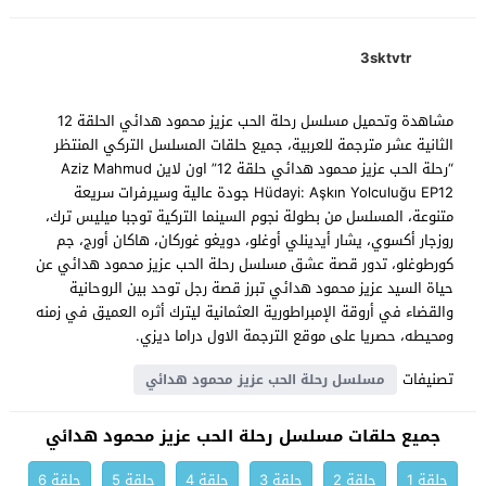
3sktvtr
مشاهدة وتحميل مسلسل رحلة الحب عزيز محمود هدائي الحلقة 12
الثانية عشر مترجمة للعربية، جميع حلقات المسلسل التركي المنتظر
“رحلة الحب عزيز محمود هدائي حلقة 12” اون لاين Aziz Mahmud
Hüdayi: Aşkın Yolculuğu EP12 جودة عالية وسيرفرات سريعة
متنوعة، المسلسل من بطولة نجوم السينما التركية توجبا ميليس ترك،
روزجار أكسوي، يشار أيدينلي أوغلو، دويغو غوركان، هاكان أورج، جم
كورطوغلو، تدور قصة عشق مسلسل رحلة الحب عزيز محمود هدائي عن
حياة السيد عزيز محمود هدائي تبرز قصة رجل توحد بين الروحانية
والقضاء في أروقة الإمبراطورية العثمانية ليترك أثره العميق في زمنه
ومحيطه، حصريا على موقع الترجمة الاول دراما ديزي.
تصنيفات
مسلسل رحلة الحب عزيز محمود هدائي
جميع حلقات مسلسل رحلة الحب عزيز محمود هدائي
حلقة 1
حلقة 2
حلقة 3
حلقة 4
حلقة 5
حلقة 6