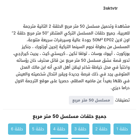
3sktvtr
مشاهدة وتحميل مسلسل 50 متر مربع الحلقة 2 الثانية مترجمة
للعربية، جميع حلقات المسلسل التركي المنتظر “50 متر مربع حلقة 2”
اون لاين 50M² EP02 جودة عالية وسيرفرات سريعة متنوعة،
المسلسل من بطولة نجوم السينما التركية إنجين أوزتورك ، جنكيز
بوزكورت ، أيبوك بوسات ، تولغا تكين ، كريستي كيت ، يجيت كيرازجي،
تدور قصة عشق مسلسل 50 متر مربع عن قاتل محترف خان رؤسائه
واختبأ في محل خياطة شاغر ليظن أهل الحي أنه ابن مالك المحل
المتوفى يجد في ذلك فرصة جديدة ويقرر انتحال شخصيته والعيش
في ظلها بعيداً عن ماضيه المظلم، حصريا على موقع الترجمة الاول
دراما ديزي.
تصنيفات
مسلسل 50 متر مربع
جميع حلقات مسلسل 50 متر مربع
حلقة 1
حلقة 2
حلقة 3
حلقة 4
حلقة 5
حلقة 6