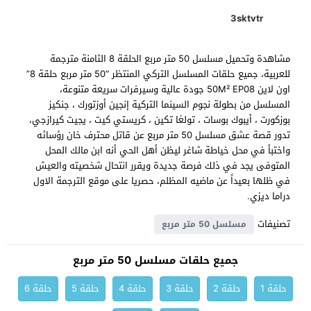
3sktvtr
مشاهدة وتحميل مسلسل 50 متر مربع الحلقة 8 الثامنة مترجمة
للعربية، جميع حلقات المسلسل التركي المنتظر “50 متر مربع حلقة 8”
اون لاين 50M² EP08 جودة عالية وسيرفرات سريعة متنوعة،
المسلسل من بطولة نجوم السينما التركية إنجين أوزتورك ، جنكيز
بوزكورت ، أيبوك بوسات ، تولغا تكين ، كريستي كيت ، يجيت كيرازجي،
تدور قصة عشق مسلسل 50 متر مربع عن قاتل محترف خان رؤسائه
واختبأ في محل خياطة شاغر ليظن أهل الحي أنه ابن مالك المحل
المتوفى يجد في ذلك فرصة جديدة ويقرر انتحال شخصيته والعيش
في ظلها بعيداً عن ماضيه المظلم، حصريا على موقع الترجمة الاول
دراما ديزي.
تصنيفات
مسلسل 50 متر مربع
جميع حلقات مسلسل 50 متر مربع
حلقة 1
حلقة 2
حلقة 3
حلقة 4
حلقة 5
حلقة 6