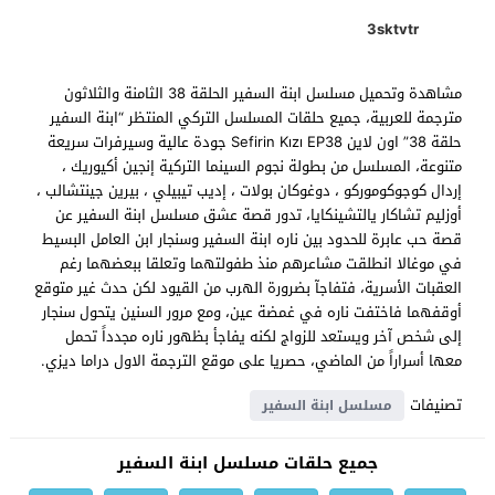
3sktvtr
مشاهدة وتحميل مسلسل ابنة السفير الحلقة 38 الثامنة والثلاثون
مترجمة للعربية، جميع حلقات المسلسل التركي المنتظر “ابنة السفير
حلقة 38” اون لاين Sefirin Kızı EP38 جودة عالية وسيرفرات سريعة
متنوعة، المسلسل من بطولة نجوم السينما التركية إنجين أكيوريك ،
إردال كوجوكوموركو ، دوغوكان بولات ، إديب تيبيلي ، بيرين جينتشالب ،
أوزليم تشاكار يالتشينكايا، تدور قصة عشق مسلسل ابنة السفير عن
قصة حب عابرة للحدود بين ناره ابنة السفير وسنجار ابن العامل البسيط
في موغالا انطلقت مشاعرهم منذ طفولتهما وتعلقا ببعضهما رغم
العقبات الأسرية، فتفاجآ بضرورة الهرب من القيود لكن حدث غير متوقع
أوقفهما فاختفت ناره في غمضة عين، ومع مرور السنين يتحول سنجار
إلى شخص آخر ويستعد للزواج لكنه يفاجأ بظهور ناره مجدداً تحمل
معها أسراراً من الماضي، حصريا على موقع الترجمة الاول دراما ديزي.
تصنيفات
مسلسل ابنة السفير
جميع حلقات مسلسل ابنة السفير