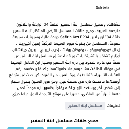
3sktvtr
مشاهدة وتحميل مسلسل ابنة السفير الحلقة 34 الرابعة والثلاثون
مترجمة للعربية، جميع حلقات المسلسل التركي المنتظر “ابنة السفير
حلقة 34” اون لاين Sefirin Kızı EP34 جودة عالية وسيرفرات سريعة
متنوعة، المسلسل من بطولة نجوم السينما التركية إنجين أكيوريك ،
إردال كوجوكوموركو ، دوغوكان بولات ، إديب تيبيلي ، بيرين جينتشالب ،
أوزليم تشاكار يالتشينكايا، تدور قصة عشق مسلسل ابنة السفير عن
قصة حب عابرة للحدود بين ناره ابنة السفير وسنجار ابن العامل البسيط
في موغالا انطلقت مشاعرهم منذ طفولتهما وتعلقا ببعضهما رغم
العقبات الأسرية، فتفاجآ بضرورة الهرب من القيود لكن حدث غير متوقع
أوقفهما فاختفت ناره في غمضة عين، ومع مرور السنين يتحول سنجار
إلى شخص آخر ويستعد للزواج لكنه يفاجأ بظهور ناره مجدداً تحمل
معها أسراراً من الماضي، حصريا على موقع الترجمة الاول دراما ديزي.
تصنيفات
مسلسل ابنة السفير
جميع حلقات مسلسل ابنة السفير