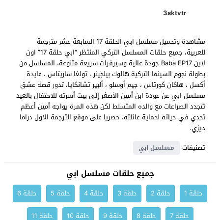
3sktvtr
مشاهدة وتحميل مسلسل ابي الحلقة 17 السابعة عشر مترجمة
للعربية، جميع حلقات المسلسل التركي المنتظر “ابي حلقة 17” اون
لاين Baba EP17 جودة عالية وسيرفرات سريعة متنوعة، المسلسل من
بطولة نجوم السينما التركية هالوك بيلجينر ، تولغا ساريتاس ، عايدة
أكسل ، هاكان كورتاس ، جيم أوسلو ، ألبير تشانكايا، تدور قصة عشق
مسلسل ابي عن عودة ابن أمين الأصغر إلى بيت أسرته للاحتفال بالعيد
تتجدد الصراعات مع والده المتسلط لكن هذه المرة يواجه أمين أعظم
تحدي في حياته لحماية عائلته، حصريا على موقع الترجمة الاول دراما
ديزي.
تصنيفات
مسلسل ابي
جميع حلقات مسلسل ابي
حلقة 1
حلقة 2
حلقة 3
حلقة 4
حلقة 5
حلقة 6
حلقة 7
حلقة 8
حلقة 9
حلقة 10
حلقة 11