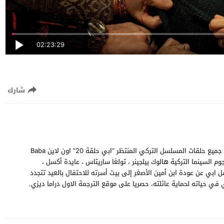
02:23:29
شارك
مشاهدة وتحميل مسلسل ابي الحلقة 20 العشرون مترجمة للعربية، جميع حلقات المسلسل التركي المنتظر “ابي حلقة 20” اون لاين Baba
م السينما التركية هالوك بيلجينر ، تولغا ساريتاس ، عايدة أكسل ،
 ابي عن عودة ابن أمين الأصغر إلى بيت أسرته للاحتفال بالعيد تتجدد
في حياته لحماية عائلته، حصريا على موقع الترجمة الاول دراما ديزي.