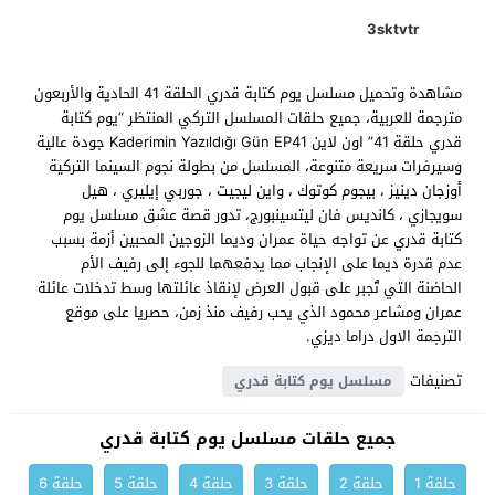
3sktvtr
مشاهدة وتحميل مسلسل يوم كتابة قدري الحلقة 41 الحادية والأربعون
مترجمة للعربية، جميع حلقات المسلسل التركي المنتظر “يوم كتابة
قدري حلقة 41” اون لاين Kaderimin Yazıldığı Gün EP41 جودة عالية
وسيرفرات سريعة متنوعة، المسلسل من بطولة نجوم السينما التركية
أوزجان دينيز ، بيجوم كوتوك ، واين ليجيت ، جوربي إيليري ، هيل
سويجازي ، كانديس فان ليتسينبورج، تدور قصة عشق مسلسل يوم
كتابة قدري عن تواجه حياة عمران وديما الزوجين المحبين أزمة بسبب
عدم قدرة ديما على الإنجاب مما يدفعهما للجوء إلى رفيف الأم
الحاضنة التي تُجبر على قبول العرض لإنقاذ عائلتها وسط تدخلات عائلة
عمران ومشاعر محمود الذي يحب رفيف منذ زمن، حصريا على موقع
الترجمة الاول دراما ديزي.
تصنيفات
مسلسل يوم كتابة قدري
جميع حلقات مسلسل يوم كتابة قدري
حلقة 1
حلقة 2
حلقة 3
حلقة 4
حلقة 5
حلقة 6