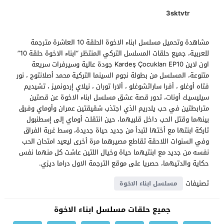
3sktvtr
مشاهدة وتحميل مسلسل ابناء الاخوة الحلقة 10 العاشرة مترجمة
للعربية، جميع حلقات المسلسل التركي المنتظر “ابناء الاخوة حلقة 10”
اون لاين Kardeş Çocukları EP10 جودة عالية وسيرفرات سريعة
متنوعة، المسلسل من بطولة نجوم السينما التركية محمد أصلانتوج ، نور
فتاه أوغلو ، أفرا ساراتشوغلو ، ألارا توران ، نيلاي إردونميز ، تشيديم
سيليسيك أونات، تدور قصة عشق مسلسل ابناء الاخوة عن قصتين
مترابطتين في حب يلدريم الذي اجتذب شقيقتين عمران وأوماي وفرق
بينهما وقتل الحب داخل قلبيهما، حين انتقلت أوماي إلى إسطنبول
تاركة ابنتها مع أختها لتبدأ من جديد حياة جديدة، وسط غربة الفراق
وفي السنوات اللاحقة تقاطع مصيرهما مرة أخرى ليعيد امتحان الحب
نفسه من جديد مع ابنتيهما حياة وخيال اللتين عاشت كل منهما نفس
حكاية والدتيهما، حصريا على موقع الترجمة الاول دراما ديزي.
تصنيفات
مسلسل ابناء الاخوة
جميع حلقات مسلسل ابناء الاخوة