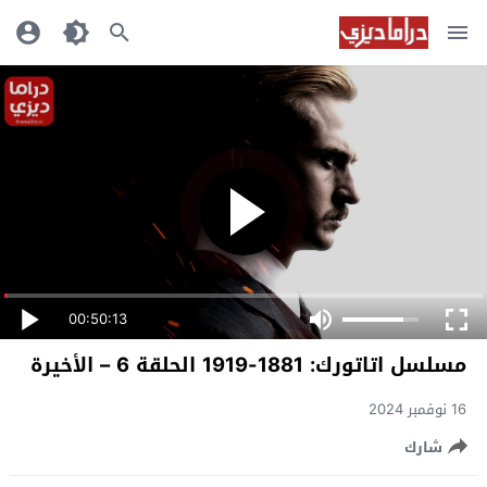
00:50:13
مسلسل اتاتورك: 1881-1919 الحلقة 6 – الأخيرة
16 نوفمبر 2024
شارك