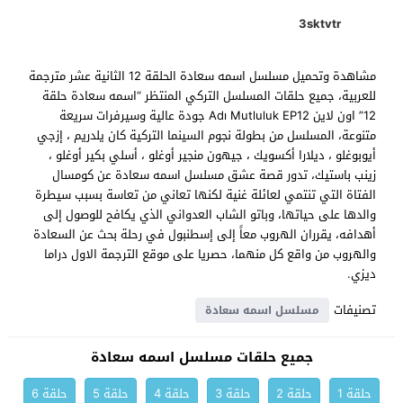
3sktvtr
مشاهدة وتحميل مسلسل اسمه سعادة الحلقة 12 الثانية عشر مترجمة
للعربية، جميع حلقات المسلسل التركي المنتظر “اسمه سعادة حلقة
12” اون لاين Adı Mutluluk EP12 جودة عالية وسيرفرات سريعة
متنوعة، المسلسل من بطولة نجوم السينما التركية كان يلدريم ، إزجي
أيوبوغلو ، ديلارا أكسويك ، جيهون منجير أوغلو ، أسلي بكير أوغلو ،
زينب باستيك، تدور قصة عشق مسلسل اسمه سعادة عن كومسال
الفتاة التي تنتمي لعائلة غنية لكنها تعاني من تعاسة بسبب سيطرة
والدها على حياتها، وباتو الشاب العدواني الذي يكافح للوصول إلى
أهدافه، يقرران الهروب معاً إلى إسطنبول في رحلة بحث عن السعادة
والهروب من واقع كل منهما، حصريا على موقع الترجمة الاول دراما
ديزي.
تصنيفات
مسلسل اسمه سعادة
جميع حلقات مسلسل اسمه سعادة
حلقة 1
حلقة 2
حلقة 3
حلقة 4
حلقة 5
حلقة 6