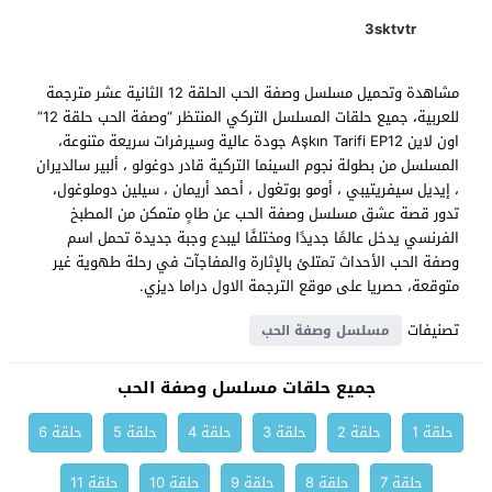
3sktvtr
مشاهدة وتحميل مسلسل وصفة الحب الحلقة 12 الثانية عشر مترجمة
للعربية، جميع حلقات المسلسل التركي المنتظر “وصفة الحب حلقة 12”
اون لاين Aşkın Tarifi EP12 جودة عالية وسيرفرات سريعة متنوعة،
المسلسل من بطولة نجوم السينما التركية قادر دوغولو ، ألبير سالديران
، إيديل سيفريتيبي ، أومو بوتغول ، أحمد أريمان ، سيلين دوملوغول،
تدور قصة عشق مسلسل وصفة الحب عن طاهٍ متمكن من المطبخ
الفرنسي يدخل عالمًا جديدًا ومختلفًا ليبدع وجبة جديدة تحمل اسم
وصفة الحب الأحداث تمتلئ بالإثارة والمفاجآت في رحلة طهوية غير
متوقعة، حصريا على موقع الترجمة الاول دراما ديزي.
تصنيفات
مسلسل وصفة الحب
جميع حلقات مسلسل وصفة الحب
حلقة 1
حلقة 2
حلقة 3
حلقة 4
حلقة 5
حلقة 6
حلقة 7
حلقة 8
حلقة 9
حلقة 10
حلقة 11