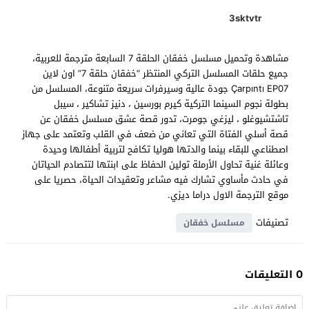
3sktvtr
مشاهدة وتحميل مسلسل خفقان الحلقة 7 السابعة مترجمة للعربية،
جميع حلقات المسلسل التركي المنتظر “خفقان حلقة 7” اون لاين
Çarpıntı EP07 جودة عالية وسيرفرات سريعة متنوعة، المسلسل من
بطولة نجوم السينما التركية كيرم بورسين ، دنيز تشاكير ، سيبل
تاشتشيوغلو ، ليزغي جومرت، تدور قصة عشق مسلسل خفقان عن
قصة أسلي الفتاة التي تعاني من ضعف في القلب وتعتمد على جهاز
اصطناعي للبقاء بينما والدتها هوليا تكافح لتربية أطفالها وحيدة
وعائلة غنية تحاول الأرملة تولين الحفاظ على ابنتها لتتصادم الحياتان
في حادث مأساوي تشارك فيه مشاعر وتعقيدات الحياة، حصريا على
موقع الترجمة الاول دراما ديزي.
تصنيفات
مسلسل خفقان
0 التعليقات