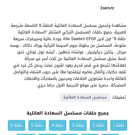
3sktvtr
مشاهدة وتحميل مسلسل السعادة العائلية الحلقة 9 التاسعة مترجمة
للعربية، جميع حلقات المسلسل التركي المنتظر “السعادة العائلية
حلقة 9” اون لاين Aile Saadeti EP09 جودة عالية وسيرفرات سريعة
متنوعة، المسلسل من بطولة نجوم السينما التركية بوراك داكاك ، بوسه
ميرال ، يتكين ديكينجيلر ، غولشاه شاهين ، آيشه غول غوناي، تدور
قصة عشق مسلسل السعادة العائلية عن ثلاث أسر غير مدركة
لعلاقتها تتجمع في قصر قديم يعود لقرون مضت يحمل كل فرد في
قلبه حكايات وأثقال ماضيه ليتفتحوا معًا على دروب الشفاء والتواصل
كعائلة واحدة متجاوزين الخلافات ومرحبين بالمفاجآت واللحظات
المضحكة، حصريا على موقع الترجمة الاول دراما ديزي.
تصنيفات
مسلسل السعادة العائلية
جميع حلقات مسلسل السعادة العائلية
حلقة 1
حلقة 2
حلقة 3
حلقة 4
حلقة 5
حلقة 6