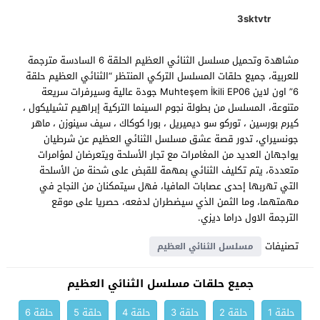
3sktvtr
مشاهدة وتحميل مسلسل الثنائي العظيم الحلقة 6 السادسة مترجمة
للعربية، جميع حلقات المسلسل التركي المنتظر “الثنائي العظيم حلقة
6” اون لاين Muhteşem İkili EP06 جودة عالية وسيرفرات سريعة
متنوعة، المسلسل من بطولة نجوم السينما التركية إبراهيم تشيليكول ،
كيرم بورسين ، توركو سو ديميريل ، بورا كوكاك ، سيف سينوزن ، ماهر
جونسيراي، تدور قصة عشق مسلسل الثنائي العظيم عن شرطيان
يواجهان العديد من المغامرات مع تجار الأسلحة ويتعرضان لمؤامرات
متعددة، يتم تكليف الثنائي بمهمة للقبض على شحنة من الأسلحة
التي تهربها إحدى عصابات المافيا، فهل سيتمكنان من النجاح في
مهمتهما، وما الثمن الذي سيضطران لدفعه، حصريا على موقع
الترجمة الاول دراما ديزي.
تصنيفات
مسلسل الثنائي العظيم
جميع حلقات مسلسل الثنائي العظيم
حلقة 1
حلقة 2
حلقة 3
حلقة 4
حلقة 5
حلقة 6