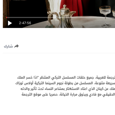
2:47:56
شارك
 خسر الملك الحلقة 17 السابعة عشر مترجمة للعربية، جميع حلقات المسلسل التركي المنتظر “اذا خسر الملك
Kral Ka جودة عالية وسيرفرات سريعة متنوعة، المسلسل من بطولة نجوم السينما التركية أولاس توزاك
 عن كينان الذي اعتاد الاستهتار بمشاعر النساء تحت تأثير والدته
 الحقيقي مع فادي ويذوق مرارة الخيانة، حصريا على موقع الترجمة