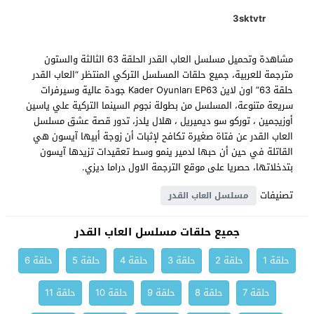
3sktvtr
مشاهدة وتحميل مسلسل العاب القدر الحلقة 63 الثالثة والستون
مترجمة للعربية، جميع حلقات المسلسل التركي المنتظر “العاب القدر
حلقة 63” اون لاين Kader Oyunları EP63 جودة عالية وسيرفرات
سريعة متنوعة، المسلسل من بطولة نجوم السينما التركية علي ياسين
أوزيجمين ، توركو سو ديميريل ، هلال يلدز، تدور قصة عشق مسلسل
العاب القدر عن فتاة صغيرة تكافح لإثبات أن زوجة أبيها آيسون هي
القاتلة في حين أن حبها لدمير ينمو وسط تعقيدات تزيدها آيسون
بتدخلاتها، حصريا على موقع الترجمة الاول دراما ديزي.
تصنيفات
مسلسل العاب القدر
جميع حلقات مسلسل العاب القدر
حلقة 1
حلقة 2
حلقة 3
حلقة 4
حلقة 5
حلقة 6
حلقة 7
حلقة 8
حلقة 9
حلقة 10
حلقة 11