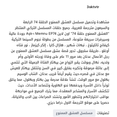
3sktvtr
مشاهدة وتحميل مسلسل العشق الممنوع الحلقة 74 الرابعة
والسبعون مترجمة للعربية، جميع حلقات المسلسل التركي المنتظر
“العشق الممنوع حلقة 74” اون لاين Aşk-ı Memnu EP74 جودة عالية
وسيرفرات سريعة متنوعة، المسلسل من بطولة نجوم السينما التركية
كيفانج تاتليتوغ ، نبهات شهير ، هازال كايا ، إلكر كيزماز ، نور فتاه
أوغلو ، طريقة سلجوق، تدور قصة عشق مسلسل العشق الممنوع عن
رجل الأعمال عدنان بعد مرور 11 عام على وفاة زوجته الأولى وأم
ولديه، نهال وبولنت يقرر الزواج من بيهتار الفتاة الجميلة التي تنتمي
إلى عائلة مرموقة وتكبره بفارق كبير في السن وتنتقل بيهتار للعيش
مع عدنان في قصره،حيث يقيم أيضاً قريب عدنان، الشاب الوسيم
بهلول مع مرور الوقت، تنشأ علاقة محرمة بين بهتار وبهلول، مما يخلق
توتراً داخل الأسرة ويدفعها نحو الهاوية وتتصاعد الأحداث، حيث
تتكشف الأسرار والمشاعر المعقدة، مما يترك الجميع في مواجهة
عواقب اختياراتهم وتتطور الأمور وتشتد الصراعات بين الحب والخيانة،
حصريا على موقع الترجمة الاول دراما ديزي.
تصنيفات
مسلسل العشق الممنوع