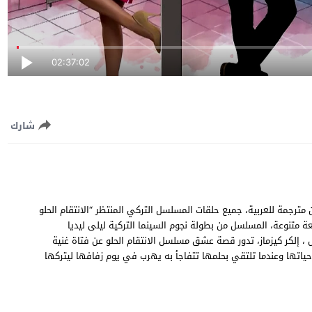
02:37:02
شارك
قام الحلو الحلقة 22 الثانية والعشرون مترجمة للعربية، جميع حلقات المسلسل التركي المنتظر “الانتقام الحلو
 جودة عالية وسيرفرات سريعة متنوعة، المسلسل من بطولة نجوم السينما التركية ليلى ليديا
 ، إلكر كيزماز، تدور قصة عشق مسلسل الانتقام الحلو عن فتاة غنية
حياتها وعندما تلتقي بحلمها تتفاجأ به يهرب في يوم زفافها ليتركها