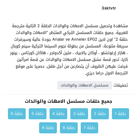
3sktvtr
مشاهدة وتحميل مسلسل الامهات والوالدات الحلقة 2 الثانية مترجمة
للعربية، جميع حلقات المسلسل التركي المنتظر “الامهات والوالدات
حلقة 2” اون لاين Analar ve Anneler EP02 جودة عالية وسيرفرات
سريعة متنوعة، المسلسل من بطولة نجوم السينما التركية سينم كوبال
، هازار إرغوتشلو ، أوكان يالابيك ، متين أكدولجر ، هاكان كورتاس ، بينور
كايا، تدور قصة عشق مسلسل الامهات والوالدات عن قصة امرأتين
فرضت عليهن الظروف أن يتصارعن من أجل طفل، حصريا على موقع
الترجمة الاول دراما ديزي.
تصنيفات
مسلسل الامهات والوالدات
جميع حلقات مسلسل الامهات والوالدات
حلقة 1
حلقة 2
حلقة 3
حلقة 4
حلقة 5
حلقة 6
حلقة 7
حلقة 8
حلقة 9