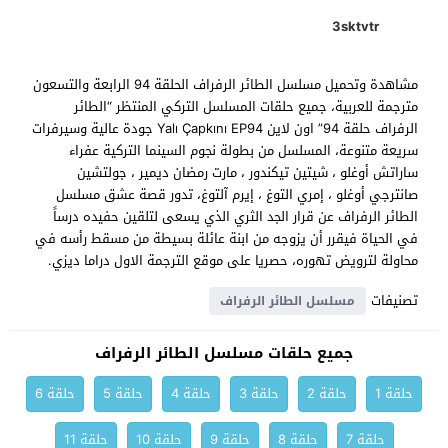
3sktvtr
مشاهدة وتحميل مسلسل الطائر الرفراف الحلقة 94 الرابعة والتسعون
مترجمة للعربية، جميع حلقات المسلسل التركي المنتظر “الطائر
الرفراف حلقة 94” اون لاين Yalı Çapkını EP94 جودة عالية وسيرفرات
سريعة متنوعة، المسلسل من بطولة نجوم السينما التركية عفراء
ساراتش أوغلو ، شيتين تيكندور ، مارت رمضان ديمير ، جولتشين
صانترجي أوغلو ، إمري التوغ ، إيرم آلتوغ، تدور قصة عشق مسلسل
الطائر الرفراف عن قرار الجد الثري الذي يسعى لتلقين حفيده درساً
في الحياة فيقرر أن يزوجه من ابنة عائلة بسيطة من مسقط رأسه في
محاولة لترويض تهوره، حصريا على موقع الترجمة الاول دراما ديزي.
تصنيفات
مسلسل الطائر الرفراف
جميع حلقات مسلسل الطائر الرفراف
حلقة 1
حلقة 2
حلقة 3
حلقة 4
حلقة 5
حلقة 6
حلقة 7
حلقة 8
حلقة 9
حلقة 10
حلقة 11