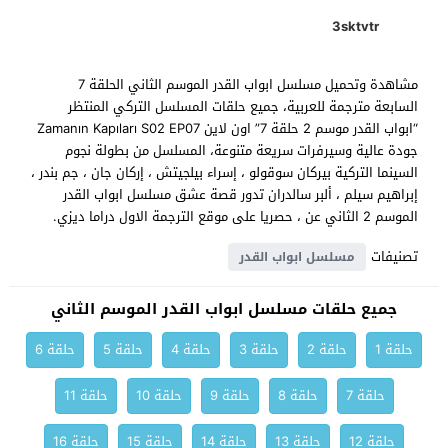
3sktvtr
مشاهدة وتحميل مسلسل ابواب القدر الموسم الثاني الحلقة 7
السابعة مترجمة للعربية، جميع حلقات المسلسل التركي المنتظر
“ابواب القدر موسم 2 حلقة 7” اون لاين Zamanın Kapıları S02 EP07
جودة عالية وسيرفرات سريعة متنوعة، المسلسل من بطولة نجوم
السينما التركية بيركان سوقولو ، إسراء بيلجيتش ، إركان جان ، جم بندر ،
إبراهيم سيلم ، ألبر سالدران تدور قصة عشق مسلسل ابواب القدر
الموسم 2 الثاني عن ، حصريا على موقع الترجمة الاول دراما ديزي.
تصنيفات
مسلسل ابواب القدر
جميع حلقات مسلسل ابواب القدر الموسم الثاني
حلقة 1
حلقة 2
حلقة 3
حلقة 4
حلقة 5
حلقة 6
حلقة 7
حلقة 8
حلقة 9
حلقة 10
حلقة 11
حلقة 12
حلقة 13
حلقة 14
حلقة 15
حلقة 16