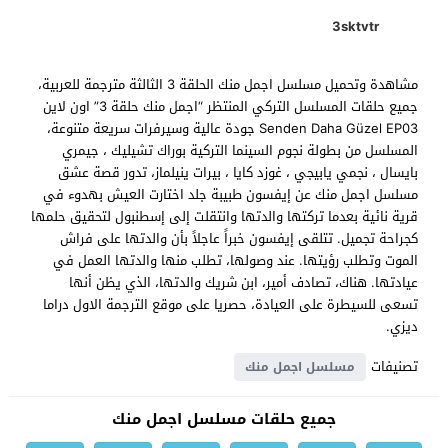
3sktvtr
مشاهدة وتحميل مسلسل اجمل منك الحلقة 3 الثالثة مترجمة للعربية،
جميع حلقات المسلسل التركي المنتظر “اجمل منك حلقة 3” اون لاين
Senden Daha Güzel EP03 جودة عالية وسيرفرات سريعة متنوعة،
المسلسل من بطولة نجوم السينما التركية بوراك تشيليك ، جيمري
بايسال ، نجمي يابيجي ، غوزد كايا ، بيرات ينيلماز، تدور قصة عشق
مسلسل اجمل منك عن إيفسون طبيبة جلد اختارت العيش بهدوء في
قرية نائية بعدما تركتها والدتها وانتقلت إلى إسطنبول لتحقيق حلمها
كجراحة تجميل. تتلقى إيفسون خبراً عاجلاً بأن والدتها على فراش
الموت وتطلب رؤيتها. عند وصولها، تطلب منها والدتها العمل في
عيادتها. هناك، تصادف أمير، ابن شريك والدتها، الذي يظن أنها
تسعى للسيطرة على العيادة، حصريا على موقع الترجمة الاول دراما
ديزي.
تصنيفات
مسلسل اجمل منك
جميع حلقات مسلسل اجمل منك