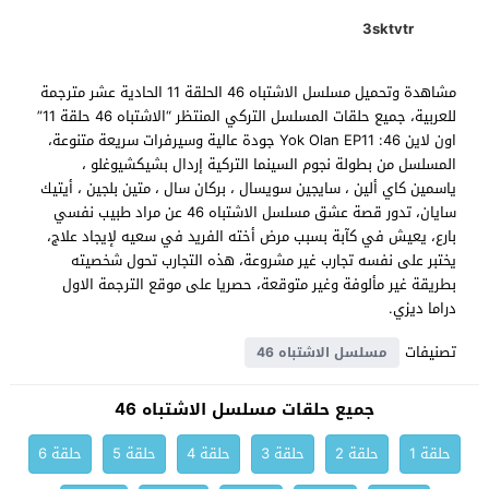
3sktvtr
مشاهدة وتحميل مسلسل الاشتباه 46 الحلقة 11 الحادية عشر مترجمة
للعربية، جميع حلقات المسلسل التركي المنتظر “الاشتباه 46 حلقة 11”
اون لاين 46: Yok Olan EP11 جودة عالية وسيرفرات سريعة متنوعة،
المسلسل من بطولة نجوم السينما التركية إردال بشيكشيوغلو ،
ياسمين كاي ألين ، سايجين سويسال ، بركان سال ، متين بلجين ، أيتيك
سايان، تدور قصة عشق مسلسل الاشتباه 46 عن مراد طبيب نفسي
بارع، يعيش في كآبة بسبب مرض أخته الفريد في سعيه لإيجاد علاج،
يختبر على نفسه تجارب غير مشروعة، هذه التجارب تحول شخصيته
بطريقة غير مألوفة وغير متوقعة، حصريا على موقع الترجمة الاول
دراما ديزي.
تصنيفات
مسلسل الاشتباه 46
جميع حلقات مسلسل الاشتباه 46
حلقة 1
حلقة 2
حلقة 3
حلقة 4
حلقة 5
حلقة 6